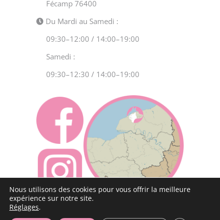
Fécamp 76400
Du Mardi au Samedi :
09:30–12:00 / 14:00–19:00
Samedi :
09:30–12:30 / 14:00–19:00
Nous utilisons des cookies pour vous offrir la meilleure
expérience sur notre site.
Réglages
.
Copyright 2020 Comme Chat et Chien | TOUS DROITS