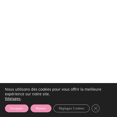
Nous utilisons des cookies pour vous offrir la meilleure
expérience sur notre site.
Réglages
.
Fermer la b
Accepter
Rejeter
Réglages Cookies