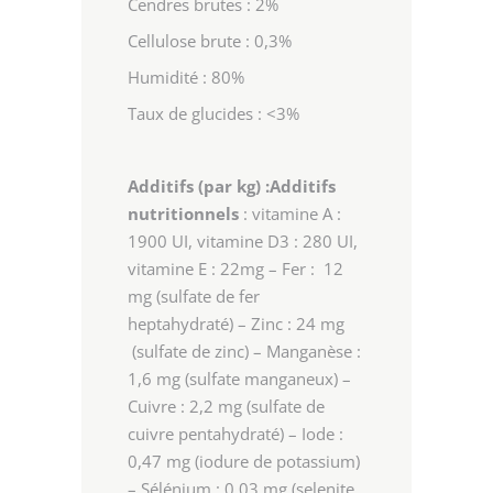
Cendres brutes : 2%
Cellulose brute : 0,3%
Humidité : 80%
Taux de glucides : <3%
Additifs (par kg) :
Additifs
nutritionnels
: vitamine A :
1900 UI, vitamine D3 : 280 UI,
vitamine E : 22mg – Fer : 12
mg (sulfate de fer
heptahydraté) – Zinc : 24 mg
(sulfate de zinc) – Manganèse :
1,6 mg (sulfate manganeux) –
Cuivre : 2,2 mg (sulfate de
cuivre pentahydraté) – Iode :
0,47 mg (iodure de potassium)
– Sélénium : 0,03 mg (selenite