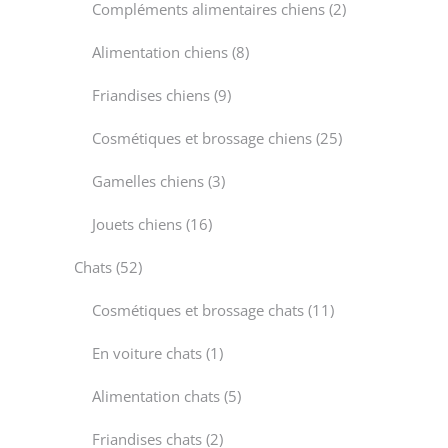
2
Compléments alimentaires chiens
2
products
8
Alimentation chiens
8
products
9
Friandises chiens
9
products
25
Cosmétiques et brossage chiens
25
products
3
Gamelles chiens
3
products
16
Jouets chiens
16
products
52
Chats
52
products
11
Cosmétiques et brossage chats
11
products
1
En voiture chats
1
product
5
Alimentation chats
5
products
2
Friandises chats
2