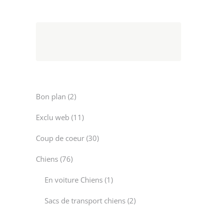
2
Bon plan
2
products
11
Exclu web
11
products
30
Coup de coeur
30
products
76
Chiens
76
products
1
En voiture Chiens
1
product
2
Sacs de transport chiens
2
products