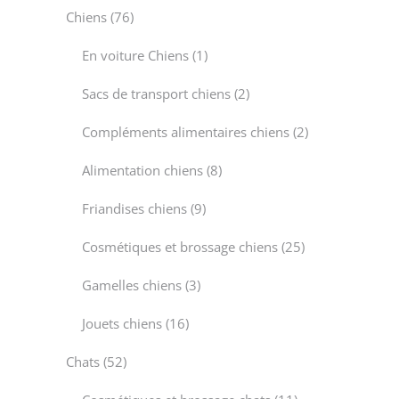
76
Chiens
76
products
1
En voiture Chiens
1
product
2
Sacs de transport chiens
2
products
2
Compléments alimentaires chiens
2
products
8
Alimentation chiens
8
products
9
Friandises chiens
9
products
25
Cosmétiques et brossage chiens
25
products
3
Gamelles chiens
3
products
16
Jouets chiens
16
products
52
Chats
52
products
11