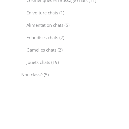
Cosmétiques et brossage chats
11
products
1
En voiture chats
1
product
5
Alimentation chats
5
products
2
Friandises chats
2
products
2
Gamelles chats
2
products
19
Jouets chats
19
products
5
Non classé
5
products