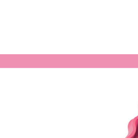
FAQ
Picture Of Th
Location
Health Tips