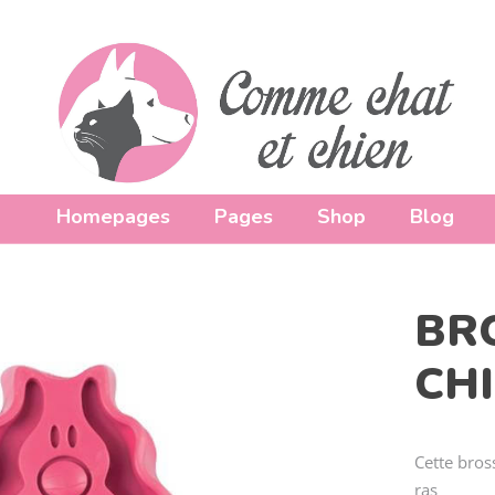
e Day
Homepages
Pages
Shop
Blog
BR
CH
Cette bross
ras