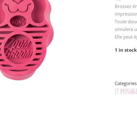
Brossez én
impression
Toute douc
simulera 
Elle peut é
1 in stock
Categories
et brossag