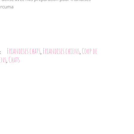
curcuma
Friandises chats
Friandises chiens
Coup de
:
,
,
ens
Chats
,