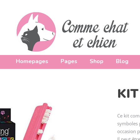
e Day
Homepages
Pages
Shop
Blog
KI
Ce kit com
symboles 
occasion p
Il peut êtr