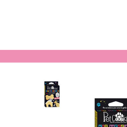
FAQ
Picture Of Th
Location
Health Tips