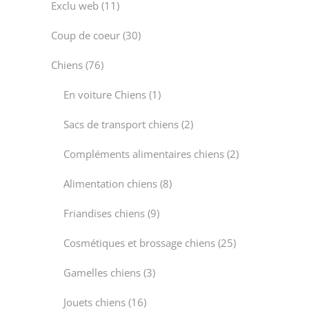
11
Exclu web
11
products
30
Coup de coeur
30
products
76
Chiens
76
products
1
En voiture Chiens
1
product
2
Sacs de transport chiens
2
products
2
Compléments alimentaires chiens
2
products
8
Alimentation chiens
8
products
9
Friandises chiens
9
products
25
Cosmétiques et brossage chiens
25
products
3
Gamelles chiens
3
products
16
Jouets chiens
16