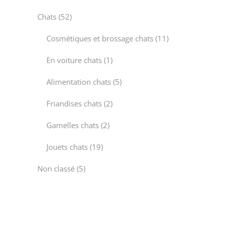
products
52
Chats
52
products
11
Cosmétiques et brossage chats
11
products
1
En voiture chats
1
product
5
Alimentation chats
5
products
2
Friandises chats
2
products
2
Gamelles chats
2
products
19
Jouets chats
19
products
5
Non classé
5
products