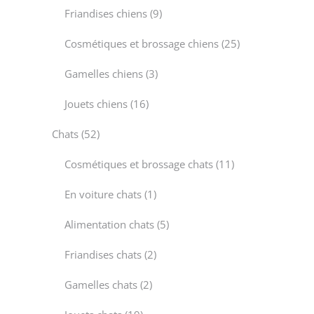
products
9
Friandises chiens
9
products
25
Cosmétiques et brossage chiens
25
products
3
Gamelles chiens
3
products
16
Jouets chiens
16
products
52
Chats
52
products
11
Cosmétiques et brossage chats
11
products
1
En voiture chats
1
product
5
Alimentation chats
5
products
2
Friandises chats
2
products
2
Gamelles chats
2
products