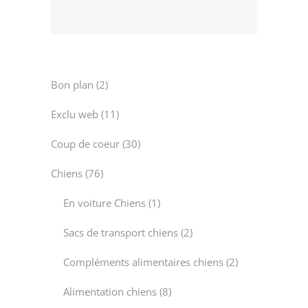
2
Bon plan
2
products
11
Exclu web
11
products
30
Coup de coeur
30
products
76
Chiens
76
products
1
En voiture Chiens
1
product
2
Sacs de transport chiens
2
products
2
Compléments alimentaires chiens
2
products
8
Alimentation chiens
8