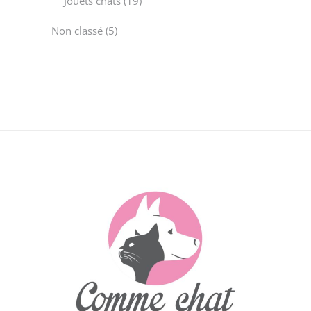
19
Jouets chats
19
products
5
Non classé
5
products